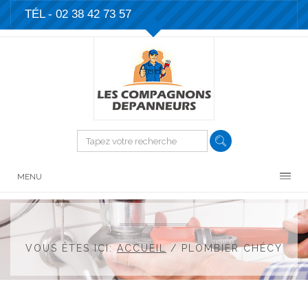
TÉL -
02 38 42 73 57
MENU
VOUS ÊTES ICI:
ACCUEIL
/
PLOMBIER CHÉCY