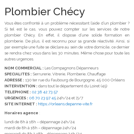
Plombier Chécy
Vous êtes confronté à un problème nécessitant l’aide d’un plombier ?
Si tel est le cas, vous pouvez compter sur les services de notre
plombier Chécy. En effet, il dispose d’une solide formation en
plomberie. De plus, il est reconnu pour sa grande réactivité. Ainsi, si
par exemple une fuite se déclare au sein de votre domicile, ce dernier
se rendra chez vous dans les 30 minutes. Même chose pour toute les
autres urgences.
NOM COMMERCIAL :
Les Compagnons Dépanneurs
SPECIALITES :
Serrurerie, Vitrerie, Plomberie, Chauffage
ADRESSE :
130 ter rue du Faubourg de Bourgogne, 45 000 Orléans
INTERVENTION :
dans tout le département du Loiret (45)
TELEPHONE :
02 38 42 73 57
URGENCES :
06 70 23 97 45
24h/24 et 7j/7
SITE INTERNET :
https://orleans.depanne-vite.fr
Horaires agence
:
lundi de 8h à 18h – dépannage 24h/24
mardi de 8h à 18h – dépannage 24h/24
mercredi de 8h à 18h – dépannage 24h/24