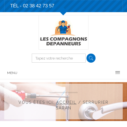
TÉL -
02 38 42 73 57
MENU
VOUS ÊTES ICI:
ACCUEIL
/
SERRURIER
SARAN